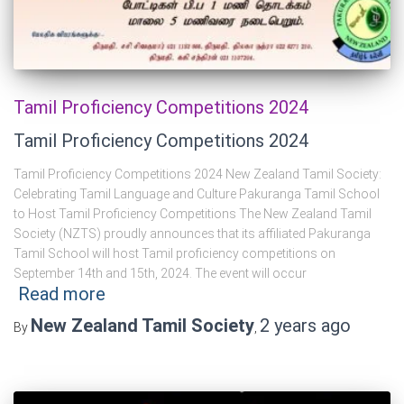
Tamil Proficiency Competitions 2024
Tamil Proficiency Competitions 2024
Tamil Proficiency Competitions 2024 New Zealand Tamil Society:
Celebrating Tamil Language and Culture Pakuranga Tamil School
to Host Tamil Proficiency Competitions The New Zealand Tamil
Society (NZTS) proudly announces that its affiliated Pakuranga
Tamil School will host Tamil proficiency competitions on
September 14th and 15th, 2024. The event will occur
Read more
New Zealand Tamil Society
2 years
ago
By
,