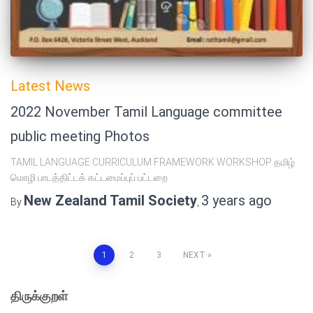
Latest News
2022 November Tamil Language committee
public meeting Photos
TAMIL LANGUAGE CURRICULUM FRAMEWORK WORKSHOP தமிழ்
மொழி பாடத்திட்டக் கட்டமைப்புப் பட்டறை
New Zealand Tamil Society
3 years
ago
By
,
Posts
1
2
3
NEXT
pagination
திருக்குறள்