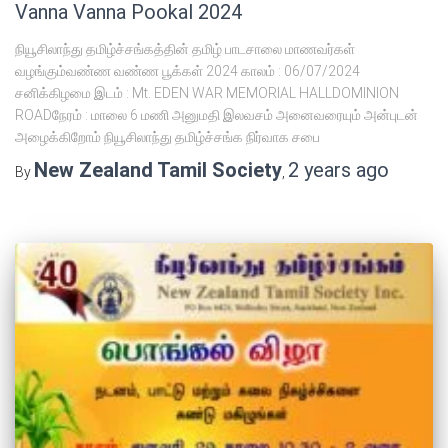
Vanna Vanna Pookal 2024
நியூசிலாந்து தமிழ்ச்சங்கத்தின் தமிழ் பாடசாலை மாணவர்கள்
வழங்கும்வண்ண வண்ண பூக்கள் 2024 காலம் : 06/07/2024
சனிக்கிழமை இடம் : Mt. EDEN WAR MEMORIAL HALLDOMINION
ROADநேரம் : மாலை 6 மணி அனுமதி இலவசம் அனைவரையும் அன்புடன்
அழைக்கிறோம் நியூசிலாந்து தமிழ்ச்சங்க நிர்வாக சபை
New Zealand Tamil Society
2 years
ago
By
,