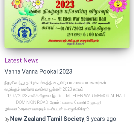
Latest News
Vanna Vanna Pookal 2023
நியூசிலாந்து தமிழ்ச்சங்கத்தின் தமிழ் பாடசாலை மாணவர்கள்
வழங்கும் வண்ண வண்ண பூக்கள் 2023 காலம்
: 1/07/2023 சனிக்கிழமை இடம் : Mt. EDEN WAR MEMORIAL HALL
DOMINION ROAD நேரம் : மாலை 6 மணி அனுமதி
இலவசம்அனைவரையும் அன்புடன் அழைக்கிறோம்
New Zealand Tamil Society
3 years
ago
By
,