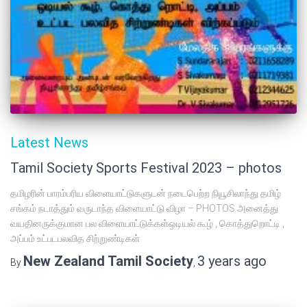
Latest News
Tamil Society Sports Festival 2023 – photos
தமிழரின் பாரம்பரிய விளையாட்டுகளுடன் நடைபெற்ற நியூசிலாந்து தமிழ்
சங்கம் நடாத்தும் வருடாந்த விளையாட்டு விழா – PHOTOS அனைத்து
வயதினருக்குமான பல விளையாட்டுக்கள்ஒடியல் கூழ் , கொத்துறொட்டி ,
அப்பம் உட்படபலவித சிற்றுண்டிகள்
New Zealand Tamil Society
3 years
ago
By
,