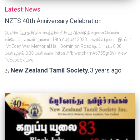
Latest News
NZTS 40th Anniversary Celebration
நியூசிலாந்து தமிழ்ச்சங்கத்தின் 40வது ஆண்டு நிறைவை கொண்டாட
உள்ளோம், காலம் : நாளை 19th August 2023 சனிக்கிழமை இடம் :
Mt.Eden War Memorial Hall, Dominion Road நேரம் : பி.ப 6.00
மணி முதல் 8:30 மணி வரை https://fb.watch/mAb755gr8V/ View
Facebook Live
New Zealand Tamil Society
3 years
ago
By
,