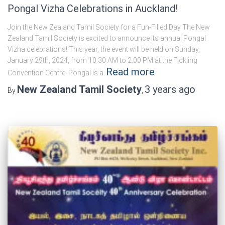
Pongal Vizha Celebrations in Auckland!
Join the New Zealand Tamil Society for a Fun-Filled Day The New
Zealand Tamil Society is excited to announce its annual Pongal
Vizha celebrations! This year, the event will be held on Sunday,
January 29th, 2024, from 10:30 AM to 2:00 PM at the Fickling
Read more
Convention Centre. Pongal is a
New Zealand Tamil Society
3 years
ago
By
,