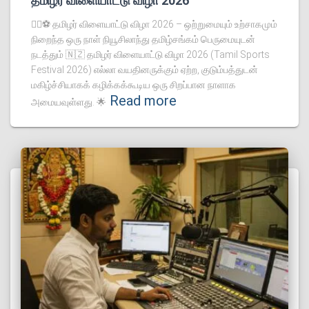
தமிழர் விளையாட்டு விழா 2026
🏃‍♂️⚽ தமிழர் விளையாட்டு விழா 2026 – ஒற்றுமையும் உற்சாகமும்
நிறைந்த ஒரு நாள் நியூசிலாந்து தமிழ்சங்கம் பெருமையுடன்
நடத்தும் 🇳🇿 தமிழர் விளையாட்டு விழா 2026 (Tamil Sports
Festival 2026) எல்லா வயதினருக்கும் ஏற்ற, குடும்பத்துடன்
மகிழ்ச்சியாகக் கழிக்கக்கூடிய ஒரு சிறப்பான நாளாக
Read more
அமையவுள்ளது. 🌟