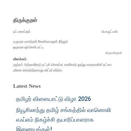
திருக்குறள்
நட்பாராய்தல்
பொருட்பால்
மருவுக மாசற்றார் கேண்மைஒன் றீத்தும்
ஒருவுக ஒப்பிலார் நட்பு.
திருவள்ளுவர்
விளக்கம்:
குற்றம் அற்றவரோடு நட்புக் கொள்க; உலகோடு ஒத்து வராதவரின் நட்பை
விலை கொடுத்தாவது விட்டு விடுக.
Latest News
தமிழர் விளையாட்டு விழா 2026
நியூசிலாந்து தமிழ் சங்கத்தில் வானொலி
எஃப்எம் நிகழ்ச்சி தயாரிப்பாளராக
இணையுங்கள்!