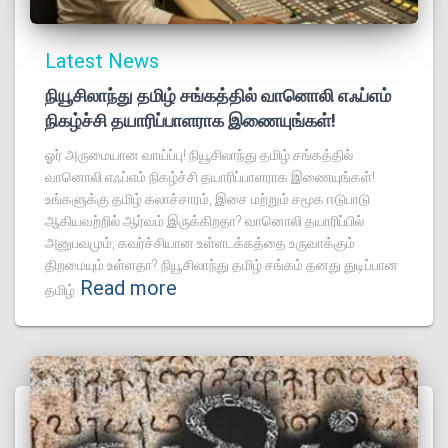
Latest News
நியூசிலாந்து தமிழ் சங்கத்தில் வானொலி எஃப்எம்
நிகழ்ச்சி தயாரிப்பாளராக இணையுங்கள்!
ஓர் அருமையான வாய்ப்பு! நியூசிலாந்து தமிழ் சங்கத்தில்
வானொலி எஃப்எம் நிகழ்ச்சி தயாரிப்பாளராக இணையுங்கள்!
உங்களுக்கு தமிழ் கலாச்சாரம், இசை மற்றும் சமூக ஈடுபாடு
ஆகியவற்றில் ஆர்வம் இருக்கிறதா? வானொலி தயாரிப்பில்
அனுபவமும், கவர்ச்சியான உள்ளடக்கத்தை உருவாக்கும்
திறமையும் உள்ளதா? நியூசிலாந்து தமிழ் சங்கம் தனது துடிப்பான
Read more
தமிழ்