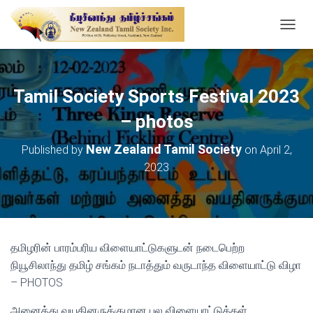
T
O
G
G
L
Tamil Society Sports Festival 2023
E
N
– photos
A
V
New Zealand Tamil Society
Published by
on
April 2,
I
2023
G
A
T
I
O
N
தமிழரின் பாரம்பரிய விளையாட்டுகளுடன் நடைபெற்ற
நியூசிலாந்து தமிழ் சங்கம் நடாத்தும் வருடாந்த விளையாட்டு விழா
– PHOTOS
அனைத்து வயதினருக்குமான பல விளையாட்டுக்கள்