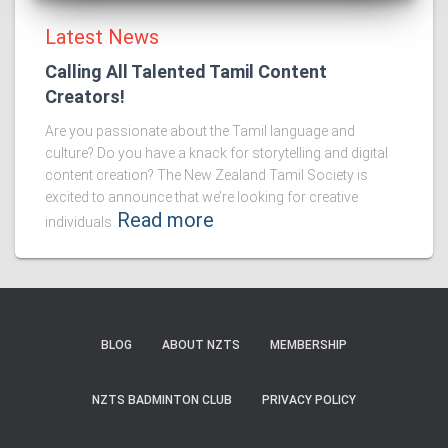
Latest News
Calling All Talented Tamil Content
Creators!
Are you passionate about the Tamil language and
culture? Do you have a knack for storytelling and digital
content creation? The New Zealand Tamil Society is
excited to announce that we’re looking for creative
Read more
individuals
BLOG
ABOUT NZTS
MEMBERSHIP
NZTS BADMINTON CLUB
PRIVACY POLICY