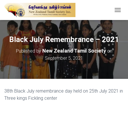
T
O
G
G
L
Black July Remembrance – 2021
E
N
New Zealand Tamil Society
Published by
on
A
September 5, 2021
V
I
G
A
T
I
38th Black July remembrance day held on 25th July 2021 in
O
N
Three kings Fickling center