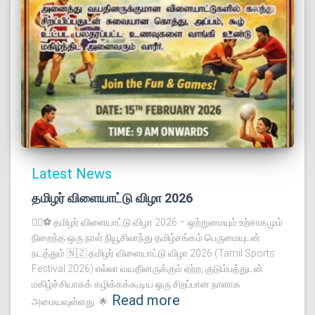
Latest News
தமிழர் விளையாட்டு விழா 2026
🏃‍♂️⚽ தமிழர் விளையாட்டு விழா 2026 – ஒற்றுமையும் உற்சாகமும்
நிறைந்த ஒரு நாள் நியூசிலாந்து தமிழ்சங்கம் பெருமையுடன்
நடத்தும் 🇳🇿 தமிழர் விளையாட்டு விழா 2026 (Tamil Sports
Festival 2026) எல்லா வயதினருக்கும் ஏற்ற, குடும்பத்துடன்
மகிழ்ச்சியாகக் கழிக்கக்கூடிய ஒரு சிறப்பான நாளாக
Read more
அமையவுள்ளது. 🌟