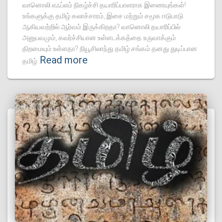
வானொலி எஃப்எம் நிகழ்ச்சி தயாரிப்பாளராக இணையுங்கள்!
உங்களுக்கு தமிழ் கலாச்சாரம், இசை மற்றும் சமூக ஈடுபாடு
ஆகியவற்றில் ஆர்வம் இருக்கிறதா? வானொலி தயாரிப்பில்
அனுபவமும், கவர்ச்சியான உள்ளடக்கத்தை உருவாக்கும்
திறமையும் உள்ளதா? நியூசிலாந்து தமிழ் சங்கம் தனது துடிப்பான
Read more
தமிழ்