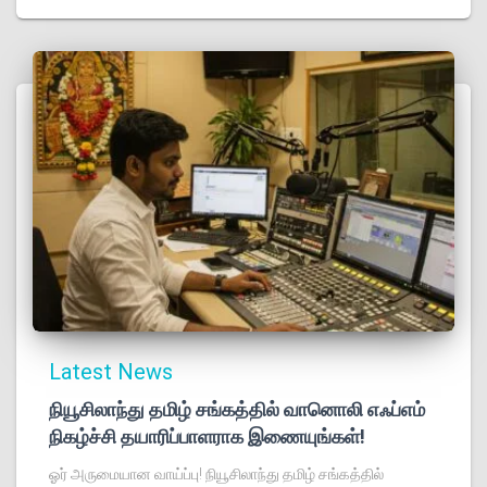
Latest News
நியூசிலாந்து தமிழ் சங்கத்தில் வானொலி எஃப்எம்
நிகழ்ச்சி தயாரிப்பாளராக இணையுங்கள்!
ஓர் அருமையான வாய்ப்பு! நியூசிலாந்து தமிழ் சங்கத்தில்