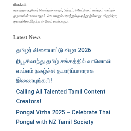
விளக்கம்:
மருத்துவ நூலோர் சொல்லும் வாதம், பித்தம், சிலேட்டுமம் என்னும் மூன்றம்
ஒருவனின் உணவாலும், செயலாலும் அவற்றுக்கு ஒத்து இல்லாது. மிகுந்தோ,
குறைந்தோ இருந்தால் நோய் உண்டாகும்.
Latest News
தமிழர் விளையாட்டு விழா 2026
நியூசிலாந்து தமிழ் சங்கத்தில் வானொலி
எஃப்எம் நிகழ்ச்சி தயாரிப்பாளராக
இணையுங்கள்!
Calling All Talented Tamil Content
Creators!
Pongal Vizha 2025 – Celebrate Thai
Pongal with NZ Tamil Society